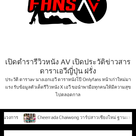
เปิดตำรารีวิวหนัง AV เปิดประวัติข่าวสาร
ดาราเอวีญี่ปุ่น ฝรั่ง
ประวัติ ดาราav นางเอกเอวี ดาราหนังโป๊ Onlyfans หน้าเก่าใหม่มา
แรง รับข้อมูลตัวเด็ดรีวิวหนัง X เอวี ขอนำพามือทุกคนให้มีความสุข
ไปตลอดกาล
Cheerrada Chaiwong วาร์ปสาวเชียงใหม่ ฐานแฟน TikTok 2 แสน+