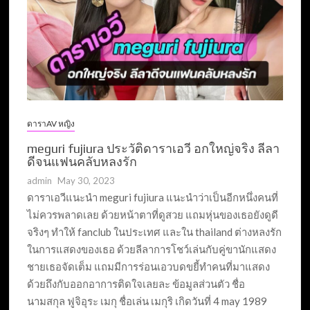
ดาราAV หญิง
meguri fujiura ประวัติดาราเอวี อกใหญ่จริง ลีลา
ดีจนแฟนคลับหลงรัก
admin
May 30, 2023
ดาราเอวีแนะนำ meguri fujiura แนะนำว่าเป็นอีกหนึ่งคนที่
ไม่ควรพลาดเลย ด้วยหน้าตาที่ดูสวย แถมหุ่นของเธอยังดูดี
จริงๆ ทำให้ fanclub ในประเทศ และใน thailand ต่างหลงรัก
ในการแสดงของเธอ ด้วยลีลาการโชว์เล่นกับคู่ขานักแสดง
ชายเธอจัดเต็ม แถมมีการร่อนเอวบดขยี้ทำคนที่มาแสดง
ด้วยถึงกับออกอาการติดใจเลยละ ข้อมูลส่วนตัว ชื่อ
นามสกุล ฟูจิอุระ เมกุ ชื่อเล่น เมกุริ เกิดวันที่ 4 may 1989