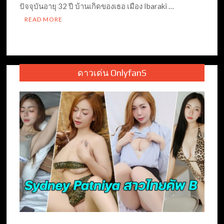
ปัจจุบันอายุ 32 ปี บ้านเกิดของเธอ เมือง Ibaraki …
READ MORE
ดาวเด่น OnlyfanS