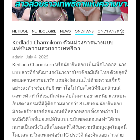
NETIDOL
NETIDOL GIRL
NEWS
ONLYFANS
ONLYFANS หญิง
Kedlada Charmikorn ตัวแม่วงการนางแบบ
แฟชั่นความสวยราวเทพธิดา
admin
July 4, 2025
Kedlada Charmikorn หรือน้องจิพลอย เป็นเน็ตไอดอล-นาง
แบบสาวที่กำลังมาแรงในวงการโซเชียลมีเดียไทย ด้วยลุคที่
ผสมผสานความน่ารัก แถมยังอัดแน่นไปด้วยความเซ็กซี่
อย่างลงตัว พร้อมกับผิวขาวโอโม่ กับสไตล์ที่มีเอกลักษณ์
เฉพาะตัว ทำให้เธอมีแฟนคลับติดตามอย่างเหนียวแน่นบน
อินสตาแกรมที่มีผู้ติดตามมากกว่า 8 แสนคน น้องจิพลอย
มักจะสร้างสรรค์คอนเทนต์ที่หลากหลาย ทั้งภาพถ่าย ไป
จนถึงวิดีโอที่เผยเสน่ห์ในแบบฉบับของเธอเอง ทำให้เธอ
กลายเป็นหนึ่งในเน็ตไอดอลที่ได้รับความนิยมสูงสุดในยุคนี้
โดยเฉพาะในแพลตฟอร์ม IG ประวัติ น้องจิพลอย สาวสวย