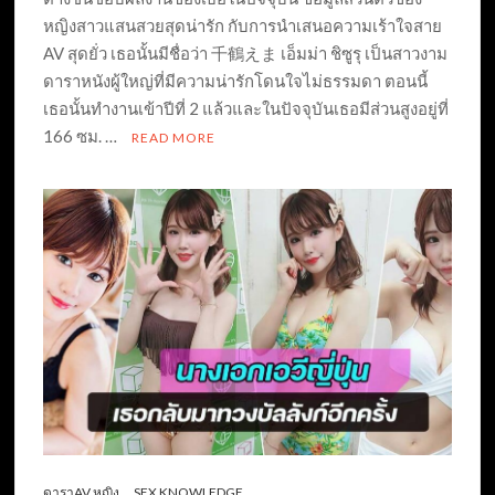
หญิงสาวแสนสวยสุดน่ารัก กับการนำเสนอความเร้าใจสาย
AV สุดยั่ว เธอนั้นมีชื่อว่า 千鶴えま เอ็มม่า ชิซูรุ เป็นสาวงาม
ดาราหนังผู้ใหญ่ที่มีความน่ารักโดนใจไม่ธรรมดา ตอนนี้
เธอนั้นทำงานเข้าปีที่ 2 แล้วและในปัจจุบันเธอมีส่วนสูงอยู่ที่
166 ซม. …
READ MORE
ดาราAV หญิง
SEX KNOWLEDGE