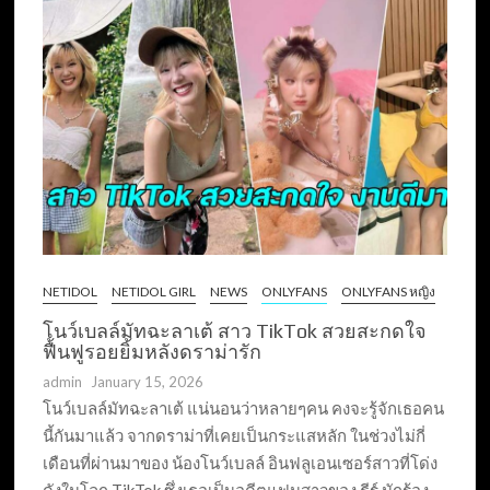
NETIDOL
NETIDOL GIRL
NEWS
ONLYFANS
ONLYFANS หญิง
โนว์เบลล์มัทฉะลาเต้ สาว TikTok สวยสะกดใจ
ฟื้นฟูรอยยิ้มหลังดราม่ารัก
admin
January 15, 2026
โนว์เบลล์มัทฉะลาเต้ แน่นอนว่าหลายๆคน คงจะรู้จักเธอคน
นี้กันมาแล้ว จากดราม่าที่เคยเป็นกระแสหลัก ในช่วงไม่กี่
เดือนที่ผ่านมาของ น้องโนว์เบลล์ อินฟลูเอนเซอร์สาวที่โด่ง
ดังในโลก TikTok ซึ่งเธอเป็นอดีตแฟนสาวของ ธีร์ นักร้อง