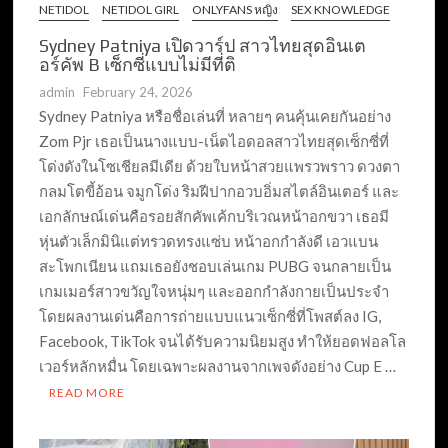
NETIDOL
NETIDOL GIRL
ONLYFANS หญิง
SEX KNOWLEDGE
Sydney Patniya เปิดวาร์ป สาวไทยสุดอินเต
อร์คัพ B เซ็กซี่แบบไม่มีที่ติ
admin
February 24, 2026
Sydney Patniya หรือชื่อเล่นที่ หลายๆ คนคุ้นเคยกันอย่าง
Zom Pjr เธอเป็นนางแบบ-เน็ตไอดอลสาวไทยสุดเซ็กซี่ที่
โด่งดังในโซเชียลมีเดีย ด้วยใบหน้าสวยแพรวพราว ดวงตา
กลมโตขี้อ้อน จมูกโด่ง ริมฝีปากอวบอิ่มสไตล์อินเตอร์ และ
เอกลักษณ์เด่นคือรอยสักคัพเค้กบริเวณหน้าอกขวา เธอมี
หุ่นตัวเล็กมินิแต่ทรวดทรงแซ่บ หน้าอกกำลังดี เอวแบน
สะโพกเนียน แถมเธอยังชอบเล่นเกม PUBG จนกลายเป็น
เกมเมอร์สาวขวัญใจหนุ่มๆ และออกกำลังกายเป็นประจำ
โดยผลงานเด่นคือการถ่ายแบบแนวเซ็กซี่ที่โพสต์ลง IG,
Facebook, TikTok จนได้รับความนิยมสูง ทำให้ยอดฟอลโล
เวอร์หลักหมื่น โดยเฉพาะผลงานจากเพจดังอย่าง Cup E …
READ MORE