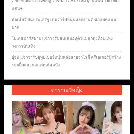
Cheerrada Chaiwong วาร์ปสาวเชียงใหม่ ฐานแฟน TikTok 2
แสน+
พัฒน์ทวี ทันประเสริฐ เปิดวาร์ปหนุ่มหล่องานดี ซิกแพคแน่น
มาก
ใบเตย อาร์สยาม แจกวาร์ปสั้นเสมอหูตัวแม่ลูกทุ่งท็อปแห่ง
วงการบันเทิง
อู๋จุน แจกวาร์ปยูทูบเบอร์หนุ่มหล่อสายวาไรตี้ ครีเอเตอร์ผู้สร้าง
รอยยิ้มและคอนเทนต์สุดปัง
ดาราเอวีหญิง