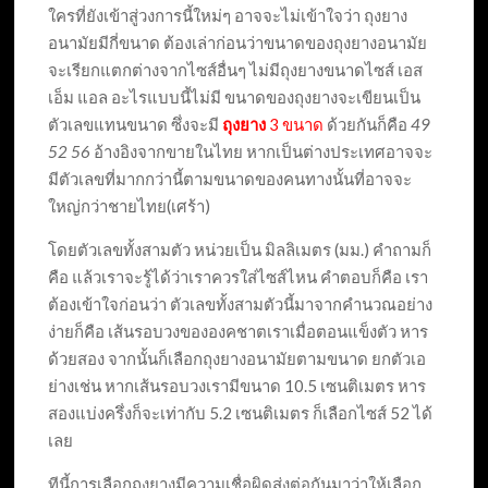
ใครที่ยังเข้าสู่วงการนี้ใหม่ๆ อาจจะไม่เข้าใจว่า ถุงยาง
อนามัยมีกี่ขนาด ต้องเล่าก่อนว่าขนาดของถุงยางอนามัย
จะเรียกแตกต่างจากไซส์อื่นๆ ไม่มีถุงยางขนาดไซส์ เอส
เอ็ม แอล อะไรแบบนี้ไม่มี ขนาดของถุงยางจะเขียนเป็น
ตัวเลขแทนขนาด ซึ่งจะมี
ถุงยาง
3 ขนาด
ด้วยกันก็คือ
49
52 56
อ้างอิงจากขายในไทย หากเป็นต่างประเทศอาจจะ
มีตัวเลขที่มากกว่านี้ตามขนาดของคนทางนั้นที่อาจจะ
ใหญ่กว่าชายไทย(เศร้า)
โดยตัวเลขทั้งสามตัว หน่วยเป็น มิลลิเมตร (มม.) คำถามก็
คือ แล้วเราจะรู้ได้ว่าเราควรใส่ไซส์ไหน คำตอบก็คือ เรา
ต้องเข้าใจก่อนว่า ตัวเลขทั้งสามตัวนี้มาจากคำนวณอย่าง
ง่ายก็คือ เส้นรอบวงขององคชาตเราเมื่อตอนแข็งตัว หาร
ด้วยสอง จากนั้นก็เลือกถุงยางอนามัยตามขนาด ยกตัวเอ
ย่างเช่น หากเส้นรอบวงเรามีขนาด 10.5 เซนติเมตร หาร
สองแบ่งครึ่งก็จะเท่ากับ 5.2 เซนติเมตร ก็เลือกไซส์ 52 ได้
เลย
ทีนี้การเลือกถุงยางมีความเชื่อผิดส่งต่อกันมาว่าให้เลือก