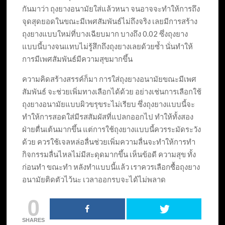
กันมาว่า ถุงยางอนามัยใส่แล้วหนา จนอาจจะทำให้การถึง
จุดสุดยอดในขณะมีเพศสัมพันธ์ไม่ถึงจริง เลยมีการสร้าง
ถุงยางแบบใหม่ที่บางเฉียบมาก บางถึง 0.02 ซึ่งถุงยาง
แบบนี้บางจนแทบไม่รู้สึกถึงถุงยางเลยด้วยซ้ำ นั่นทำให้
การมีเพศสัมพันธ์มีความสุขมากขึ้น
ความคิดสร้างสรรค์ก็มา การใส่ถุงยางอนามัยขณะมีเพศ
สัมพันธ์ จะช่วยเพิ่มทางเลือกได้ด้วย อย่างเช่นการเลือกใช้
ถุงยางอนามัยแบบผิวขรุขระไม่เรียบ ซึ่งถุงยางแบบนี้จะ
ทำให้การสอดใส่มีรสสัมผัสที่แปลกออกไป ทำให้ทั้งสอง
ฝ่ายตื่นเต้นมากขึ้น แต่การใช้ถุงยางแบบนี้ควรระมัดระวัง
ด้วย ควรใช้เจลหล่อลื่นช่วยเพิ่มความลื่นจะทำให้การทำ
กิจกรรมลื่นไหลไม่มีสะดุดมากขึ้น เห็นข้อดี ความสุข ทั้ง
ก่อนทำ ขณะทำ หลังทำแบบนี้แล้ว เราควรเลือกซื้อถุงยาง
อนามัยติดตัวไว้นะ เวลาออกรบจะได้ไม่พลาด
0
SHARES