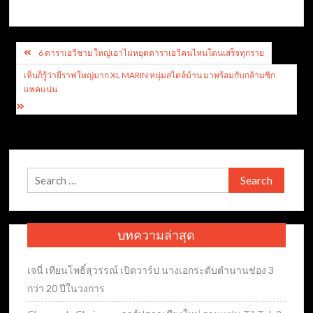
Post
6 ดาราเอวีชาย ใหญ่เอาไม่หยุดดาราเอวีคนไหนโดนเสร็จทุกราย
navigation
เห็นก็รู้ว่ายีราฟใหญ่มาก XL MARIN หนุ่มสไตล์บ้าน มาพร้อมกับกล้ามซิก
แพคแน่น
Search
for:
บทความล่าสุด
เจนี่ เทียนโพธิ์สุวรรณ์ เปิดวาร์ป นางเอกระดับตำนานช่อง 3
กว่า 20 ปีในวงการ