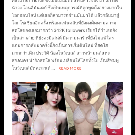
นำวง โอนลี่มันเดย์ ซึ่งเป็นเหตุการณ์ที่ถูกพูดถึงอย่างมากใน
โลกออนไลน์ แต่เธอก็สามารถผ่านมันมาได้ แล้วกลับมาสู่
โลกโซเชียลอีกครั้ง พร้อมแฟนคลับที่ยังคงติดตามความ
สดใสของเธอมากกว่า 342K followers เรียกได้ว่าเธอยัง
เป็นสาวสวย ที่ยังคงมีเสน่ห์ มีความน่ารักที่ยังไม่แพ้ใคร
แถมการกลับมาครั้งนี้ยังเป็นการเริ่มต้นใหม่ ที่สดใส
มากกว่าเดิม ประวัติ น้องโนว์เบลล์ สาวหน้ามนต์แห่ง
สกลนคร น่ารักสดใส พร้อมเปลี่ยนให้โลกทั้งใบ เป็นสีชมพู
โนว์เบลล์มัทฉะลาเต้ …
READ MORE