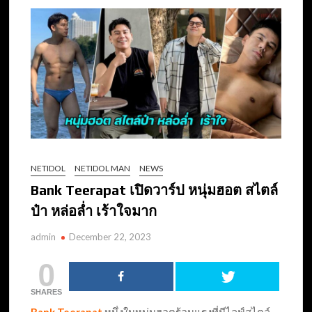
NETIDOL
NETIDOL MAN
NEWS
Bank Teerapat เปิดวาร์ป หนุ่มฮอต สไตล์
ป๋า หล่อล่ำ เร้าใจมาก
admin
December 22, 2023
0
SHARES