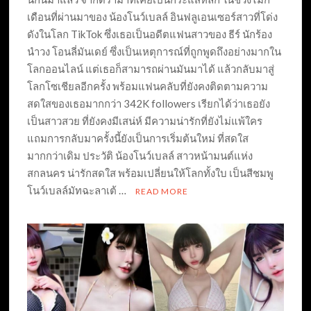
เดือนที่ผ่านมาของ น้องโนว์เบลล์ อินฟลูเอนเซอร์สาวที่โด่ง
ดังในโลก TikTok ซึ่งเธอเป็นอดีตแฟนสาวของ ธีร์ นักร้อง
นำวง โอนลี่มันเดย์ ซึ่งเป็นเหตุการณ์ที่ถูกพูดถึงอย่างมากใน
โลกออนไลน์ แต่เธอก็สามารถผ่านมันมาได้ แล้วกลับมาสู่
โลกโซเชียลอีกครั้ง พร้อมแฟนคลับที่ยังคงติดตามความ
สดใสของเธอมากกว่า 342K followers เรียกได้ว่าเธอยัง
เป็นสาวสวย ที่ยังคงมีเสน่ห์ มีความน่ารักที่ยังไม่แพ้ใคร
แถมการกลับมาครั้งนี้ยังเป็นการเริ่มต้นใหม่ ที่สดใส
มากกว่าเดิม ประวัติ น้องโนว์เบลล์ สาวหน้ามนต์แห่ง
สกลนคร น่ารักสดใส พร้อมเปลี่ยนให้โลกทั้งใบ เป็นสีชมพู
โนว์เบลล์มัทฉะลาเต้ …
READ MORE