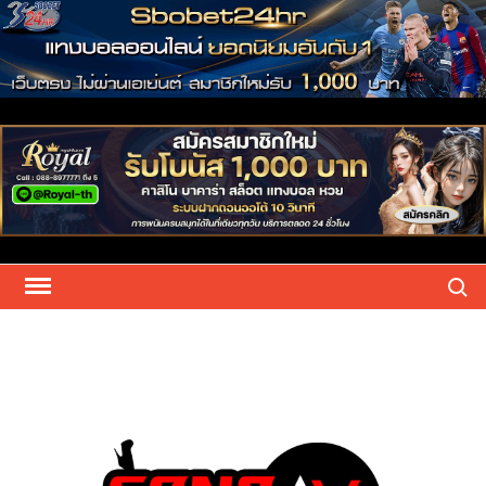
Skip
Search
to
content