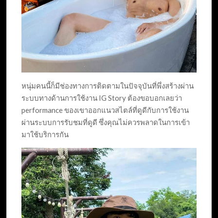
หนุ่มคนนี้ก็มีช่องทางการติดตามในปัจจุบันที่พึ่งสร้างผ่าน
ระบบทางด้านการใช้งาน IG Story ต้องขอบอกเลยว่า
performance
ของเขาออกแนวสไตล์ที่ดูดีกับการใช้งาน
ผ่านระบบการรับชมที่ดูดี ซึ่งคุณไม่ควรพลาดในการเข้า
มาใช้บริการกัน