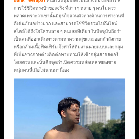
Bank Teerapat
หนึ่งในหนุ่มฮอตร้อนแรงที่มีไลฟ์สไตล์
การใช้ชีวิตทรงป๋าของจริง ที่สาว ๆ หลาย ๆ คนไม่ควร
พลาดเพราะว่าเขานั้นมีธุรกิจส่วนตัวทางด้านการทำงานที่
ดีเด่นเป็นอย่างมาก และสามารถใช้ชีวิตรวมไปถึงไลฟ์
สไตล์ได้ถึงใจใครหลาย ๆ คนเลยทีเดียว ในปัจจุบันถือว่า
เป็นคนที่ออกเดินทางตามหาความสุขและออกกำลังกาย
หรือกล้ามเนื้อฟิดเฟิร์ม จึงทำให้ทีมงานนายแบบและกลุ่ม
ที่เป็นช่างภาพต่างติดต่อทาบทามให้เข้ากลุ่มสายสตอรี่
โดยตรง และนั่นคือจุดกำเนิดความหล่อเหลาของชาย
หนุ่มคนนี้เมื่อไม่นานมานี้เอง