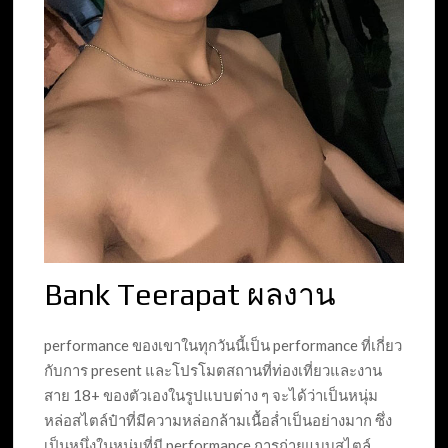
Bank Teerapat ผลงาน
performance
ของเขาในทุกวันนี้เป็น
performance
ที่เกี่ยว
กับการ present และโปรโมตสถานที่ท่องเที่ยวและงาน
สาย 18+ ของตัวเองในรูปแบบต่าง ๆ จะได้ว่าเป็นหนุ่ม
หล่อสไตล์ป๋าที่มีความหล่อกล้ามเนื้อล่ำเป็นอย่างมาก ซึ่ง
เป็นหนึ่งในหนุ่มที่มี
performance
การถ่ายแบบสไตล์