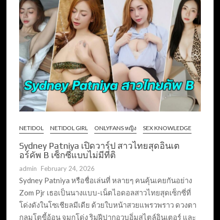
NETIDOL
NETIDOL GIRL
ONLYFANS หญิง
SEX KNOWLEDGE
Sydney Patniya เปิดวาร์ป สาวไทยสุดอินเต
อร์คัพ B เซ็กซี่แบบไม่มีที่ติ
admin
February 24, 2026
Sydney Patniya หรือชื่อเล่นที่ หลายๆ คนคุ้นเคยกันอย่าง
Zom Pjr เธอเป็นนางแบบ-เน็ตไอดอลสาวไทยสุดเซ็กซี่ที่
โด่งดังในโซเชียลมีเดีย ด้วยใบหน้าสวยแพรวพราว ดวงตา
กลมโตขี้อ้อน จมูกโด่ง ริมฝีปากอวบอิ่มสไตล์อินเตอร์ และ