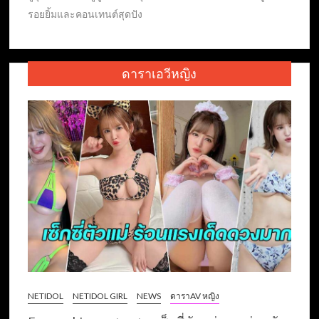
รอยยิ้มและคอนเทนต์สุดปัง
ดาราเอวีหญิง
NETIDOL
NETIDOL GIRL
NEWS
ดาราAV หญิง