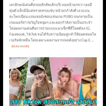
เอกลักษณ์เด่นคือรอยสักคัพเค้กบริเวณหน้าอกขวา เธอมี
หุ่นตัวเล็กมินิแต่ทรวดทรงแซ่บ หน้าอกกำลังดี เอวแบน
สะโพกเนียน แถมเธอยังชอบเล่นเกม PUBG จนกลายเป็น
เกมเมอร์สาวขวัญใจหนุ่มๆ และออกกำลังกายเป็นประจำ
โดยผลงานเด่นคือการถ่ายแบบแนวเซ็กซี่ที่โพสต์ลง IG,
Facebook, TikTok จนได้รับความนิยมสูง ทำให้ยอดฟอลโล
เวอร์หลักหมื่น โดยเฉพาะผลงานจากเพจดังอย่าง Cup E …
READ MORE