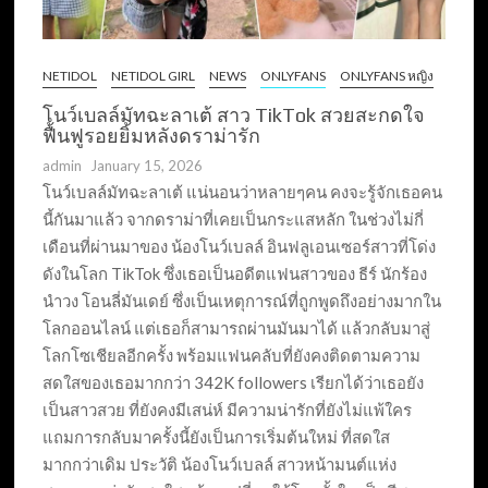
NETIDOL
NETIDOL GIRL
NEWS
ONLYFANS
ONLYFANS หญิง
โนว์เบลล์มัทฉะลาเต้ สาว TikTok สวยสะกดใจ
ฟื้นฟูรอยยิ้มหลังดราม่ารัก
admin
January 15, 2026
โนว์เบลล์มัทฉะลาเต้ แน่นอนว่าหลายๆคน คงจะรู้จักเธอคน
นี้กันมาแล้ว จากดราม่าที่เคยเป็นกระแสหลัก ในช่วงไม่กี่
เดือนที่ผ่านมาของ น้องโนว์เบลล์ อินฟลูเอนเซอร์สาวที่โด่ง
ดังในโลก TikTok ซึ่งเธอเป็นอดีตแฟนสาวของ ธีร์ นักร้อง
นำวง โอนลี่มันเดย์ ซึ่งเป็นเหตุการณ์ที่ถูกพูดถึงอย่างมากใน
โลกออนไลน์ แต่เธอก็สามารถผ่านมันมาได้ แล้วกลับมาสู่
โลกโซเชียลอีกครั้ง พร้อมแฟนคลับที่ยังคงติดตามความ
สดใสของเธอมากกว่า 342K followers เรียกได้ว่าเธอยัง
เป็นสาวสวย ที่ยังคงมีเสน่ห์ มีความน่ารักที่ยังไม่แพ้ใคร
แถมการกลับมาครั้งนี้ยังเป็นการเริ่มต้นใหม่ ที่สดใส
มากกว่าเดิม ประวัติ น้องโนว์เบลล์ สาวหน้ามนต์แห่ง