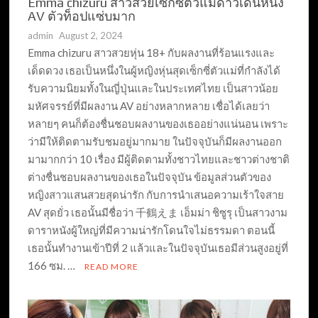
Emma chizuru สาวสวยเซ็กซี่ตัวแม่ดาวเด่นหนัง
AV ตัวท็อปแซ่บมาก
admin
August 2, 2024
Emma chizuru สาวสวยหุ่น 18+ กับผลงานที่ร้อนแรงและ
เด็ดดวง เธอเป็นหนึ่งในผู้หญิงหุ่นสุดเซ็กซี่ตัวแม่ที่กำลังได้
รับความนิยมทั้งในญี่ปุ่นและในประเทศไทย เป็นสาวน้อย
มหัศจรรย์ที่มีผลงาน AV อย่างหลากหลาย เชื่อได้เลยว่า
หลายๆ คนก็ต้องชื่นชอบผลงานของเธออย่างแน่นอน เพราะ
ว่ามีให้ติดตามรับชมอยู่มากมาย ในปัจจุบันก็มีผลงานออก
มามากกว่า 10 เรื่อง มีผู้ติดตามทั้งชาวไทยและชาวต่างชาติ
ต่างชื่นชอบผลงานของเธอในปัจจุบัน ข้อมูลส่วนตัวของ
หญิงสาวแสนสวยสุดน่ารัก กับการนำเสนอความเร้าใจสาย
AV สุดยั่ว เธอนั้นมีชื่อว่า 千鶴えま เอ็มม่า ชิซูรุ เป็นสาวงาม
ดาราหนังผู้ใหญ่ที่มีความน่ารักโดนใจไม่ธรรมดา ตอนนี้
เธอนั้นทำงานเข้าปีที่ 2 แล้วและในปัจจุบันเธอมีส่วนสูงอยู่ที่
166 ซม. …
READ MORE