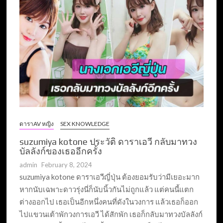
ดาราAV หญิง
SEX KNOWLEDGE
suzumiya kotone ประวัติ ดาราเอวี กลับมาทวง
บัลลังก์ของเธออีกครั้ง
admin
February 8, 2024
suzumiya kotone ดาราเอวีญี่ปุ่น ต้องยอมรับว่ามีเยอะมาก
หากนับเฉพาะดาวรุ่งนี่ก็นับนิ้วกันไม่ถูกแล้ว แต่คนนี้แตก
ต่างออกไป เธอเป็นอีกหนึ่งคนที่ดังในวงการ แล้วเธอก็ออก
ไปแขวนเต้าพักวงการเอวี ได้สักพัก เธอก็กลับมาทวงบัลลังก์