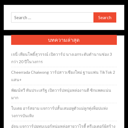
Search
for:
บทความล่าสุด
เจนี่ เทียนโพธิ์สุวรรณ์ เปิดวาร์ป นางเอกระดับตำนานช่อง 3
กว่า 20 ปีในวงการ
Cheerrada Chaiwong วาร์ปสาวเชียงใหม่ ฐานแฟน TikTok 2
แสน+
พัฒน์ทวี ทันประเสริฐ เปิดวาร์ปหนุ่มหล่องานดี ซิกแพคแน่น
มาก
ใบเตย อาร์สยาม แจกวาร์ปสั้นเสมอหูตัวแม่ลูกทุ่งท็อปแห่ง
วงการบันเทิง
อู๋จุน แจกวาร์ปยูทูบเบอร์หนุ่มหล่อสายวาไรตี้ ครีเอเตอร์ผู้สร้าง