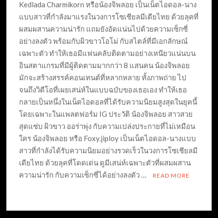
Kedlada Charmikorn หรือน้องจิพลอย เป็นเน็ตไอดอล-นาง
แบบสาวที่กำลังมาแรงในวงการโซเชียลมีเดียไทย ด้วยลุคที่
ผสมผสานความน่ารัก แถมยังอัดแน่นไปด้วยความเซ็กซี่
อย่างลงตัว พร้อมกับผิวขาวโอโม่ กับสไตล์ที่มีเอกลักษณ์
เฉพาะตัว ทำให้เธอมีแฟนคลับติดตามอย่างเหนียวแน่นบน
อินสตาแกรมที่มีผู้ติดตามมากกว่า 8 แสนคน น้องจิพลอย
มักจะสร้างสรรค์คอนเทนต์ที่หลากหลาย ทั้งภาพถ่าย ไป
จนถึงวิดีโอที่เผยเสน่ห์ในแบบฉบับของเธอเอง ทำให้เธอ
กลายเป็นหนึ่งในเน็ตไอดอลที่ได้รับความนิยมสูงสุดในยุคนี้
โดยเฉพาะในแพลตฟอร์ม IG ประวัติ น้องจิพลอย สาวสวย
สุดแซ่บ ผิวขาว ออร่าพุ่ง กับความเปล่งประกายที่ไม่เหมือน
ใคร น้องจิพลอย หรือ Foxy.jiploy เป็นเน็ตไอดอล-นางแบบ
สาวที่กำลังได้รับความนิยมอย่างรวดเร็วในวงการโซเชียลมี
เดียไทย ด้วยลุคที่โดดเด่น ดูมีเสน่ห์เฉพาะตัวที่ผสมผสาน
ความน่ารัก กับความเซ็กซี่ได้อย่างลงตัว …
READ MORE