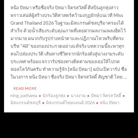
หนิง ปัทมา หรือชื่อจริง ปัทมา จิตรสวัสดิ์ ศิลปินลูกทุ่งสาว
พราวเสน่ห์ผู้สร้างประวัติศาสตร์คว้ามงกุฎยักษ์บนเวที Miss
Grand Thailand 2026 ในฐานะมิสแกรนด์ชลบุรีมาครองได้
สำเร็จ ด้วยน้ำเสียงระดับคุณภาพที่เคยฝากผลงานเพลงฮิตไว้
มากมาย ผนวกกับรูปร่างหน้าตาและปฏิภาณไหวพริบที่ตรง
บรีฟ “4B” ของกองประกวดอย่างแท้จริง บทความนี้จะพาทุก
คนไปส่องประวัติ เส้นทางชีวิตจากนักร้องดังสู่นางงามระดับ
ประเทศ พร้อมแจกวาร์ปช่องทางติดตามของเธอให้ไปกด
ฟอลโลว์กันครับ ทำความรู้จัก [หนิง ปัทมา] ฉบับเปิดวาร์ป ชื่อ
ในวงการ หนิง ปัทมา ชื่อจริง ปัทมา จิตรสวัสดิ์ สัญชาติ ไทย …
READ MORE
ning_pathama
นักร้องลูกทุ่ง
นางงาม
ปัทมา จิตรสวัสดิ์
มิสแกรนด์ชลบุรี
มิสแกรนด์ไทยแลนด์ 2026
หนิง ปัทมา