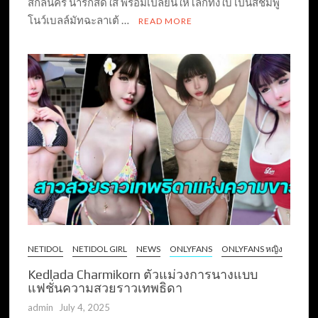
สกลนคร น่ารักสดใส พร้อมเปลี่ยนให้โลกทั้งใบ เป็นสีชมพู
โนว์เบลล์มัทฉะลาเต้ …
READ MORE
NETIDOL
NETIDOL GIRL
NEWS
ONLYFANS
ONLYFANS หญิง
Kedlada Charmikorn ตัวแม่วงการนางแบบ
แฟชั่นความสวยราวเทพธิดา
admin
July 4, 2025