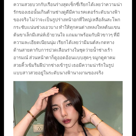
ความสวยบวกกับเรือนร่างสุดเซ็กซี่เรียกได้เลยว่าความน่า
รักของเธอนั้นเกินต้านช่างดูดีมีคาแรคเตอร์ระดับนางฟ้า
ของจริง ไม่ว่าจะเป็นรูปร่างหน้าอกที่ใหญ่เหลือล้นสะโพก
กระชับแน่นช่วงเอวบาง ทำให้ทุกคนต่างหลงใหลต้นแขน
ต้นขาเล็กมีเสน่ห์เย้ายวนใจ แถมมาพร้อมกับผิวขาวๆ ที่มี
ความละเอียดเนียนนุ่ม เรียกได้เลยว่ามีมนต์สะกดทาง
ด้านสายตากับการปวดเลือนร่างในชุดว่ายน้ำช่างเร้า
อารมณ์ ส่วนหน้าตาก็ดูออดอ้อนแบบสุดๆ จมูกดูตาคม
สวยคิ้วเข้มริมฝีปากช่างเข้ารูป เธอมีความน่ารักในรูป
แบบสาวสวยอยู่ในระดับนางฟ้านางงามของจริง