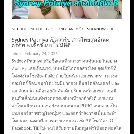
NETIDOL
NETIDOL GIRL
ONLYFANS หญิง
SEX KNOWLEDGE
Sydney Patniya เปิดวาร์ป สาวไทยสุดอินเต
อร์คัพ B เซ็กซี่แบบไม่มีที่ติ
admin
February 24, 2026
Sydney Patniya หรือชื่อเล่นที่ หลายๆ คนคุ้นเคยกันอย่าง
Zom Pjr เธอเป็นนางแบบ-เน็ตไอดอลสาวไทยสุดเซ็กซี่ที่
โด่งดังในโซเชียลมีเดีย ด้วยใบหน้าสวยแพรวพราว ดวงตา
กลมโตขี้อ้อน จมูกโด่ง ริมฝีปากอวบอิ่มสไตล์อินเตอร์ และ
เอกลักษณ์เด่นคือรอยสักคัพเค้กบริเวณหน้าอกขวา เธอมี
หุ่นตัวเล็กมินิแต่ทรวดทรงแซ่บ หน้าอกกำลังดี เอวแบน
สะโพกเนียน แถมเธอยังชอบเล่นเกม PUBG จนกลายเป็น
เกมเมอร์สาวขวัญใจหนุ่มๆ และออกกำลังกายเป็นประจำ
โดยผลงานเด่นคือการถ่ายแบบแนวเซ็กซี่ที่โพสต์ลง IG,
Facebook, TikTok จนได้รับความนิยมสูง ทำให้ยอดฟอลโล