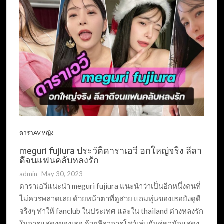
ดาราAV หญิง
meguri fujiura ประวัติดาราเอวี อกใหญ่จริง ลีลา
ดีจนแฟนคลับหลงรัก
admin
May 30, 2023
ดาราเอวีแนะนำ meguri fujiura แนะนำว่าเป็นอีกหนึ่งคนที่
ไม่ควรพลาดเลย ด้วยหน้าตาที่ดูสวย แถมหุ่นของเธอยังดูดี
จริงๆ ทำให้ fanclub ในประเทศ และใน thailand ต่างหลงรัก
ในการแสดงของเธอ ด้วยลีลาการโชว์เล่นกับคู่ขานักแสดง