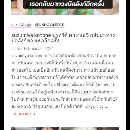
ดาราAV หญิง
SEX KNOWLEDGE
suzumiya kotone ประวัติ ดาราเอวี กลับมาทวง
บัลลังก์ของเธออีกครั้ง
admin
February 8, 2024
suzumiya kotone ดาราเอวีญี่ปุ่น ต้องยอมรับว่ามีเยอะมาก
หากนับเฉพาะดาวรุ่งนี่ก็นับนิ้วกันไม่ถูกแล้ว แต่คนนี้แตก
ต่างออกไป เธอเป็นอีกหนึ่งคนที่ดังในวงการ แล้วเธอก็ออก
ไปแขวนเต้าพักวงการเอวี ได้สักพัก เธอก็กลับมาทวงบัลลังก์
ของเธออีกครั้ง ถึงจะไม่เปรี้ยงเท่าเดิม แต่ก็ยังไว้ลายความ
sexy ของเธอได้อยู่เหมือนกัน เธอก็คือ suzumiya kotone
ไปทำความรู้จักเธอกัน ประวัตส่วนตัว น้องคนนี้ เกิดวันที่ 27
June 2535 ปัจจุบันอายุ 30 ปีพอดี เกิดที่ Tokyo city, …
READ MORE