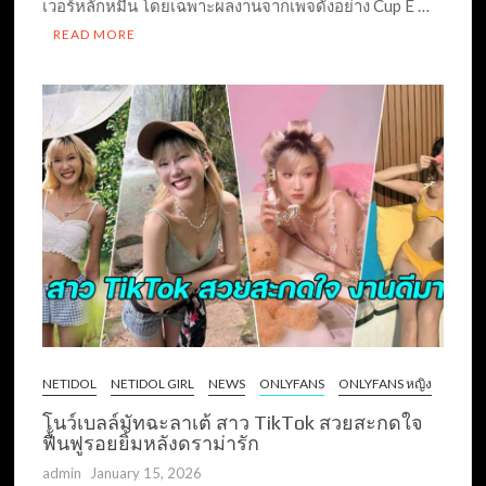
เวอร์หลักหมื่น โดยเฉพาะผลงานจากเพจดังอย่าง Cup E …
READ MORE
NETIDOL
NETIDOL GIRL
NEWS
ONLYFANS
ONLYFANS หญิง
โนว์เบลล์มัทฉะลาเต้ สาว TikTok สวยสะกดใจ
ฟื้นฟูรอยยิ้มหลังดราม่ารัก
admin
January 15, 2026