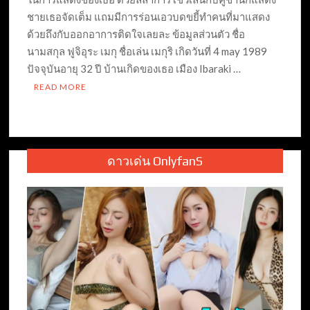
ชายเธอจัดเต็ม แถมมีการร่อนเอวบดขยี้ทำคนที่มาแสดง
ด้วยถึงกับออกอาการติดใจเลยละ ข้อมูลส่วนตัว ชื่อ
นามสกุล ฟูจิอุระ เมกุ ชื่อเล่น เมกุริ เกิดวันที่ 4 may 1989
ปัจจุบันอายุ 32 ปี บ้านเกิดของเธอ เมือง Ibaraki …
READ MORE
ดาวเด่น OnlyfanS