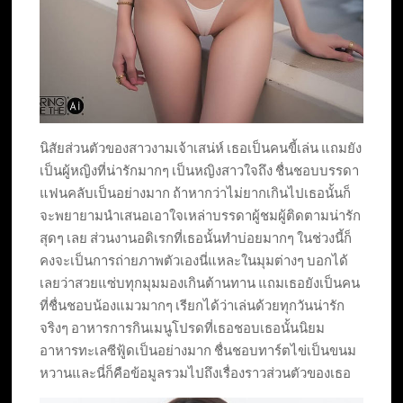
นิสัยส่วนตัวของสาวงามเจ้าเสน่ห์ เธอเป็นคนขี้เล่น แถมยัง
เป็นผู้หญิงที่น่ารักมากๆ เป็นหญิงสาวใจถึง ชื่นชอบบรรดา
แฟนคลับเป็นอย่างมาก ถ้าหากว่าไม่ยากเกินไปเธอนั้นก็
จะพยายามนำเสนอเอาใจเหล่าบรรดาผู้ชมผู้ติดตามน่ารัก
สุดๆ เลย ส่วนงานอดิเรกที่เธอนั้นทำบ่อยมากๆ ในช่วงนี้ก็
คงจะเป็นการถ่ายภาพตัวเองนี่แหละในมุมต่างๆ บอกได้
เลยว่าสวยแซ่บทุกมุมมองเกินต้านทาน แถมเธอยังเป็นคน
ที่ชื่นชอบน้องแมวมากๆ เรียกได้ว่าเล่นด้วยทุกวันน่ารัก
จริงๆ อาหารการกินเมนูโปรดที่เธอชอบเธอนั้นนิยม
อาหารทะเลซีฟู้ดเป็นอย่างมาก ชื่นชอบทาร์ตไข่เป็นขนม
หวานและนี่ก็คือข้อมูลรวมไปถึงเรื่องราวส่วนตัวของเธอ