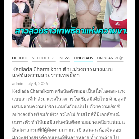
NETIDOL
NETIDOL GIRL
NEWS
ONLYFANS
ONLYFANS หญิง
Kedlada Charmikorn ตัวแม่วงการนางแบบ
แฟชั่นความสวยราวเทพธิดา
admin
July 4, 2025
Kedlada Charmikorn หรือน้องจิพลอย เป็นเน็ตไอดอล-นาง
แบบสาวที่กำลังมาแรงในวงการโซเชียลมีเดียไทย ด้วยลุคที่
ผสมผสานความน่ารัก แถมยังอัดแน่นไปด้วยความเซ็กซี่
อย่างลงตัว พร้อมกับผิวขาวโอโม่ กับสไตล์ที่มีเอกลักษณ์
เฉพาะตัว ทำให้เธอมีแฟนคลับติดตามอย่างเหนียวแน่นบน
อินสตาแกรมที่มีผู้ติดตามมากกว่า 8 แสนคน น้องจิพลอย
มักจะสร้างสรรค์คอนเทนต์ที่หลากหลาย ทั้งภาพถ่าย ไป