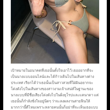
เป้าหมายในอนาคตที่เธอนั้นตั้งใจเอาไว้ เธออยากที่จะ
เป็นนางแบบออนไลน์และได้ก้าวเดินไปในเส้นทางต่าง
ประเทศ เรียกได้ว่าเธอนั้นเป็นสาวสวยที่ใฝ่ฝันอยากจะ
โด่งดังไปในเส้นทางของสาวงามเจ้าเสน่ห์ในฐานะของ
นางแบบที่มีชื่อเสียงโด่งดังไปในฝั่งยุโรปและแคนาดา แต่
เธอนั้นก็กำลังชั่งใจอยู่นิดๆ ว่าจะลงผลงานสายฟินให้
มากกว่านี้ดีไหมเพราะหลายคนนั้นก็อย่าที่จะเห็นเธอแบบ