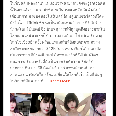
โนว์เบลล์มัทฉะลาเต้ แน่นอนว่าหลายๆคน คงจะรู้จักเธอคน
นี้กันมาแล้ว จากดราม่าที่เคยเป็นกระแสหลัก ในช่วงไม่กี่
เดือนที่ผ่านมาของ น้องโนว์เบลล์ อินฟลูเอนเซอร์สาวที่โด่ง
ดังในโลก TikTok ซึ่งเธอเป็นอดีตแฟนสาวของ ธีร์ นักร้อง
นำวง โอนลี่มันเดย์ ซึ่งเป็นเหตุการณ์ที่ถูกพูดถึงอย่างมากใน
โลกออนไลน์ แต่เธอก็สามารถผ่านมันมาได้ แล้วกลับมาสู่
โลกโซเชียลอีกครั้ง พร้อมแฟนคลับที่ยังคงติดตามความ
สดใสของเธอมากกว่า 342K followers เรียกได้ว่าเธอยัง
เป็นสาวสวย ที่ยังคงมีเสน่ห์ มีความน่ารักที่ยังไม่แพ้ใคร
แถมการกลับมาครั้งนี้ยังเป็นการเริ่มต้นใหม่ ที่สดใส
มากกว่าเดิม ประวัติ น้องโนว์เบลล์ สาวหน้ามนต์แห่ง
สกลนคร น่ารักสดใส พร้อมเปลี่ยนให้โลกทั้งใบ เป็นสีชมพู
โนว์เบลล์มัทฉะลาเต้ …
READ MORE