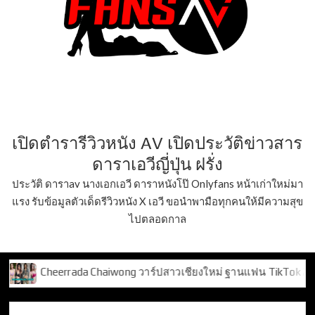
เปิดตำรารีวิวหนัง AV เปิดประวัติข่าวสาร
ดาราเอวีญี่ปุ่น ฝรั่ง
ประวัติ ดาราav นางเอกเอวี ดาราหนังโป๊ Onlyfans หน้าเก่าใหม่มา
แรง รับข้อมูลตัวเด็ดรีวิวหนัง X เอวี ขอนำพามือทุกคนให้มีความสุข
ไปตลอดกาล
g วาร์ปสาวเชียงใหม่ ฐานแฟน TikTok 2 แสน+
พัฒน์ทวี ทันป