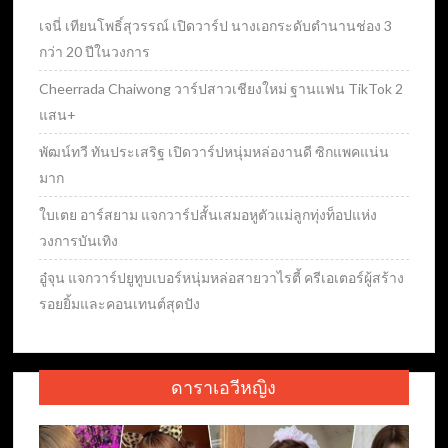
เจนี่ เทียนโพธิ์สุวรรณ์ เปิดวาร์ป นางเอกระดับตำนานช่อง 3
กว่า 20 ปีในวงการ
Cheerrada Chaiwong วาร์ปสาวเชียงใหม่ ฐานแฟน TikTok 2
แสน+
พัฒน์ทวี ทันประเสริฐ เปิดวาร์ปหนุ่มหล่องานดี ซิกแพคแน่น
มาก
ใบเตย อาร์สยาม แจกวาร์ปสั้นเสมอหูตัวแม่ลูกทุ่งท็อปแห่ง
วงการบันเทิง
อู๋จุน แจกวาร์ปยูทูบเบอร์หนุ่มหล่อสายวาไรตี้ ครีเอเตอร์ผู้สร้าง
รอยยิ้มและคอนเทนต์สุดปัง
ดาราเอวีหญิง