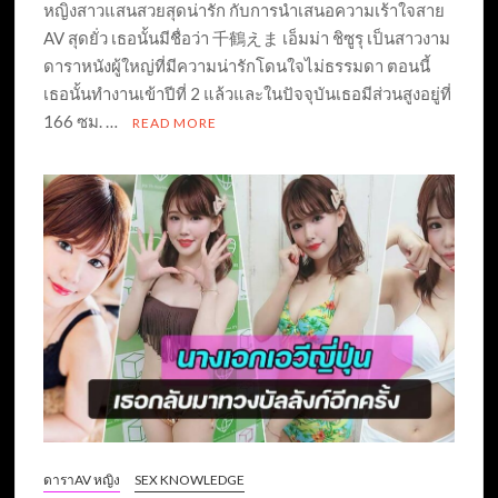
หญิงสาวแสนสวยสุดน่ารัก กับการนำเสนอความเร้าใจสาย
AV สุดยั่ว เธอนั้นมีชื่อว่า 千鶴えま เอ็มม่า ชิซูรุ เป็นสาวงาม
ดาราหนังผู้ใหญ่ที่มีความน่ารักโดนใจไม่ธรรมดา ตอนนี้
เธอนั้นทำงานเข้าปีที่ 2 แล้วและในปัจจุบันเธอมีส่วนสูงอยู่ที่
166 ซม. …
READ MORE
ดาราAV หญิง
SEX KNOWLEDGE