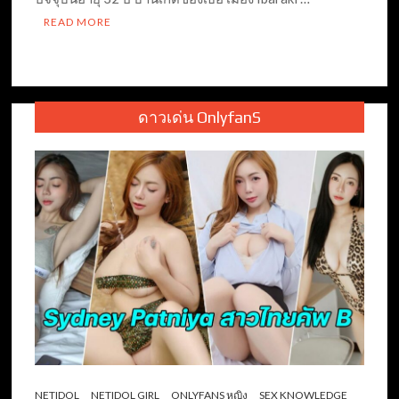
READ MORE
ดาวเด่น OnlyfanS
NETIDOL
NETIDOL GIRL
ONLYFANS หญิง
SEX KNOWLEDGE