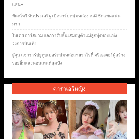
แสน+
พัฒน์ทวี ทันประเสริฐ เปิดวาร์ปหนุ่มหล่องานดี ซิกแพคแน่น
มาก
ใบเตย อาร์สยาม แจกวาร์ปสั้นเสมอหูตัวแม่ลูกทุ่งท็อปแห่ง
วงการบันเทิง
อู๋จุน แจกวาร์ปยูทูบเบอร์หนุ่มหล่อสายวาไรตี้ ครีเอเตอร์ผู้สร้าง
รอยยิ้มและคอนเทนต์สุดปัง
ดาราเอวีหญิง