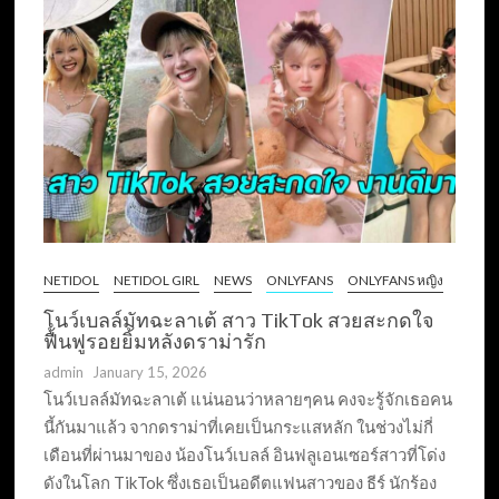
NETIDOL
NETIDOL GIRL
NEWS
ONLYFANS
ONLYFANS หญิง
โนว์เบลล์มัทฉะลาเต้ สาว TikTok สวยสะกดใจ
ฟื้นฟูรอยยิ้มหลังดราม่ารัก
admin
January 15, 2026
โนว์เบลล์มัทฉะลาเต้ แน่นอนว่าหลายๆคน คงจะรู้จักเธอคน
นี้กันมาแล้ว จากดราม่าที่เคยเป็นกระแสหลัก ในช่วงไม่กี่
เดือนที่ผ่านมาของ น้องโนว์เบลล์ อินฟลูเอนเซอร์สาวที่โด่ง
ดังในโลก TikTok ซึ่งเธอเป็นอดีตแฟนสาวของ ธีร์ นักร้อง