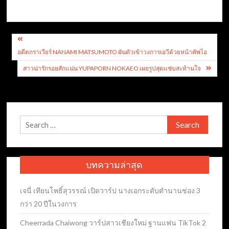
Post
อดีตกราเวียร์ NANAMI MATSUMOTO ผันตัวเข้าวงการเอวีด้วยหน้าคัพไอ
navigation
สาวน่ารักรอยสักแน่น YUPAPORN NOKAEO เผยรูปสุดแซ่บสะท้านใจ
Search
for:
บทความล่าสุด
เจนี่ เทียนโพธิ์สุวรรณ์ เปิดวาร์ป นางเอกระดับตำนานช่อง 3
กว่า 20 ปีในวงการ
Cheerrada Chaiwong วาร์ปสาวเชียงใหม่ ฐานแฟน TikTok 2