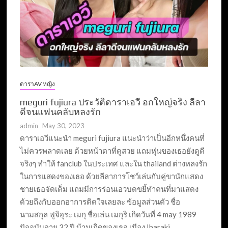
ดาราAV หญิง
meguri fujiura ประวัติดาราเอวี อกใหญ่จริง ลีลา
ดีจนแฟนคลับหลงรัก
admin
May 30, 2023
ดาราเอวีแนะนำ meguri fujiura แนะนำว่าเป็นอีกหนึ่งคนที่
ไม่ควรพลาดเลย ด้วยหน้าตาที่ดูสวย แถมหุ่นของเธอยังดูดี
จริงๆ ทำให้ fanclub ในประเทศ และใน thailand ต่างหลงรัก
ในการแสดงของเธอ ด้วยลีลาการโชว์เล่นกับคู่ขานักแสดง
ชายเธอจัดเต็ม แถมมีการร่อนเอวบดขยี้ทำคนที่มาแสดง
ด้วยถึงกับออกอาการติดใจเลยละ ข้อมูลส่วนตัว ชื่อ
นามสกุล ฟูจิอุระ เมกุ ชื่อเล่น เมกุริ เกิดวันที่ 4 may 1989
ปัจจุบันอายุ 32 ปี บ้านเกิดของเธอ เมือง Ibaraki …