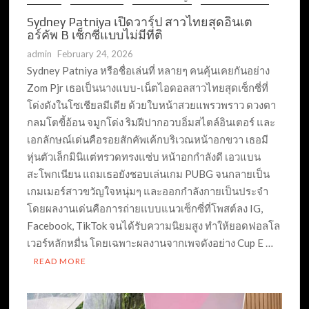
Sydney Patniya เปิดวาร์ป สาวไทยสุดอินเต
อร์คัพ B เซ็กซี่แบบไม่มีที่ติ
admin
February 24, 2026
Sydney Patniya หรือชื่อเล่นที่ หลายๆ คนคุ้นเคยกันอย่าง
Zom Pjr เธอเป็นนางแบบ-เน็ตไอดอลสาวไทยสุดเซ็กซี่ที่
โด่งดังในโซเชียลมีเดีย ด้วยใบหน้าสวยแพรวพราว ดวงตา
กลมโตขี้อ้อน จมูกโด่ง ริมฝีปากอวบอิ่มสไตล์อินเตอร์ และ
เอกลักษณ์เด่นคือรอยสักคัพเค้กบริเวณหน้าอกขวา เธอมี
หุ่นตัวเล็กมินิแต่ทรวดทรงแซ่บ หน้าอกกำลังดี เอวแบน
สะโพกเนียน แถมเธอยังชอบเล่นเกม PUBG จนกลายเป็น
เกมเมอร์สาวขวัญใจหนุ่มๆ และออกกำลังกายเป็นประจำ
โดยผลงานเด่นคือการถ่ายแบบแนวเซ็กซี่ที่โพสต์ลง IG,
Facebook, TikTok จนได้รับความนิยมสูง ทำให้ยอดฟอลโล
เวอร์หลักหมื่น โดยเฉพาะผลงานจากเพจดังอย่าง Cup E …
READ MORE