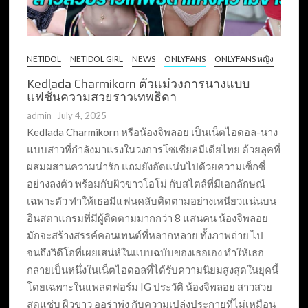
NETIDOL
NETIDOL GIRL
NEWS
ONLYFANS
ONLYFANS หญิง
Kedlada Charmikorn ตัวแม่วงการนางแบบ
แฟชั่นความสวยราวเทพธิดา
admin
July 4, 2025
Kedlada Charmikorn หรือน้องจิพลอย เป็นเน็ตไอดอล-นาง
แบบสาวที่กำลังมาแรงในวงการโซเชียลมีเดียไทย ด้วยลุคที่
ผสมผสานความน่ารัก แถมยังอัดแน่นไปด้วยความเซ็กซี่
อย่างลงตัว พร้อมกับผิวขาวโอโม่ กับสไตล์ที่มีเอกลักษณ์
เฉพาะตัว ทำให้เธอมีแฟนคลับติดตามอย่างเหนียวแน่นบน
อินสตาแกรมที่มีผู้ติดตามมากกว่า 8 แสนคน น้องจิพลอย
มักจะสร้างสรรค์คอนเทนต์ที่หลากหลาย ทั้งภาพถ่าย ไป
จนถึงวิดีโอที่เผยเสน่ห์ในแบบฉบับของเธอเอง ทำให้เธอ
กลายเป็นหนึ่งในเน็ตไอดอลที่ได้รับความนิยมสูงสุดในยุคนี้
โดยเฉพาะในแพลตฟอร์ม IG ประวัติ น้องจิพลอย สาวสวย
สุดแซ่บ ผิวขาว ออร่าพุ่ง กับความเปล่งประกายที่ไม่เหมือน