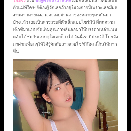
โม่ยจัง
หรือ
ชลฐิติรัตน์ แก้วแดง
เธอคนนี้เป็นสาวคอสเพย์
ตัวแม่ที่ใครๆก็ต้องรู้จักเธอถ้าอยู่ในวงการนี้เพราะเธอมีผล
งานมากมายคงอาจจะเคยผ่านตาของหลายๆคนกันมา
บ้างแล้ว เธอเป็นสาวสวยที่ตัวเล็กแบบไซร์มินิ ที่พกความ
เซ็กซี่มาแบบจัดเต็มคุณภาพล้นจอมาให้บรรดาเหล่าแฟน
คลับได้ชมกันแบบจุใจเลยก็ว่าได้ วันนี้เรามีประวัติ โม่ยจัง
มาฝากเพื่อนๆให้ได้รู้จักกับสาวสวยไซร์มินิคนนี้กันให้มาก
ขึ้น