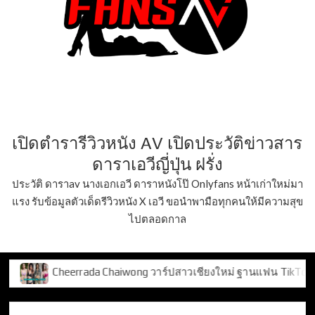
เปิดตำรารีวิวหนัง AV เปิดประวัติข่าวสาร
ดาราเอวีญี่ปุ่น ฝรั่ง
ประวัติ ดาราav นางเอกเอวี ดาราหนังโป๊ Onlyfans หน้าเก่าใหม่มา
แรง รับข้อมูลตัวเด็ดรีวิวหนัง X เอวี ขอนำพามือทุกคนให้มีความสุข
ไปตลอดกาล
iwong วาร์ปสาวเชียงใหม่ ฐานแฟน TikTok 2 แสน+
พัฒน์ทวี 