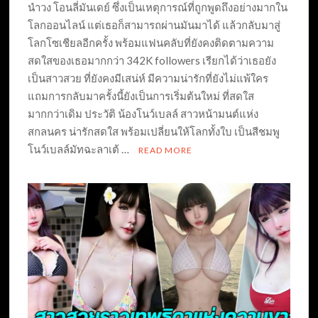
นำวง โอนลี่มันเดย์ ซึ่งเป็นเหตุการณ์ที่ถูกพูดถึงอย่างมากใน
โลกออนไลน์ แต่เธอก็สามารถผ่านมันมาได้ แล้วกลับมาสู่
โลกโซเชียลอีกครั้ง พร้อมแฟนคลับที่ยังคงติดตามความ
สดใสของเธอมากกว่า 342K followers เรียกได้ว่าเธอยัง
เป็นสาวสวย ที่ยังคงมีเสน่ห์ มีความน่ารักที่ยังไม่แพ้ใคร
แถมการกลับมาครั้งนี้ยังเป็นการเริ่มต้นใหม่ ที่สดใส
มากกว่าเดิม ประวัติ น้องโนว์เบลล์ สาวหน้ามนต์แห่ง
สกลนคร น่ารักสดใส พร้อมเปลี่ยนให้โลกทั้งใบ เป็นสีชมพู
โนว์เบลล์มัทฉะลาเต้ …
READ MORE