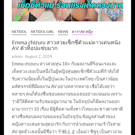
NETIDOL
NETIDOL GIRL
NEWS
ดาราAV หญิง
Emma chizuru สาวสวยเซ็กซี่ตัวแม่ดาวเด่นหนัง
AV ตัวท็อปแซ่บมาก
admin
August 2, 2024
Emma chizuru สาวสวยหุ่น 18+ กับผลงานที่ร้อนแรงและ
เด็ดดวง เธอเป็นหนึ่งในผู้หญิงหุ่นสุดเซ็กซี่ตัวแม่ที่กำลังได้
รับความนิยมทั้งในญี่ปุ่นและในประเทศไทย เป็นสาวน้อย
มหัศจรรย์ที่มีผลงาน AV อย่างหลากหลาย เชื่อได้เลยว่า
หลายๆ คนก็ต้องชื่นชอบผลงานของเธออย่างแน่นอน เพราะ
ว่ามีให้ติดตามรับชมอยู่มากมาย ในปัจจุบันก็มีผลงานออก
มามากกว่า 10 เรื่อง มีผู้ติดตามทั้งชาวไทยและชาวต่างชาติ
ต่างชื่นชอบผลงานของเธอในปัจจุบัน ข้อมูลส่วนตัวของ
หญิงสาวแสนสวยสุดน่ารัก กับการนำเสนอความเร้าใจสาย
AV สุดยั่ว เธอนั้นมีชื่อว่า 千鶴えま เอ็มม่า ชิซูรุ เป็นสาวงาม