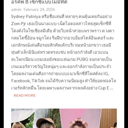
อร์คัพ B เซ็กซี่แบบไม่มีที่ติ
admin
February 24, 2026
Sydney Patniya หรือชื่อเล่นที่ หลายๆ คนคุ้นเคยกันอย่าง
Zom Pjr เธอเป็นนางแบบ-เน็ตไอดอลสาวไทยสุดเซ็กซี่ที่
โด่งดังในโซเชียลมีเดีย ด้วยใบหน้าสวยแพรวพราว ดวงตา
กลมโตขี้อ้อน จมูกโด่ง ริมฝีปากอวบอิ่มสไตล์อินเตอร์ และ
เอกลักษณ์เด่นคือรอยสักคัพเค้กบริเวณหน้าอกขวา เธอมี
หุ่นตัวเล็กมินิแต่ทรวดทรงแซ่บ หน้าอกกำลังดี เอวแบน
สะโพกเนียน แถมเธอยังชอบเล่นเกม PUBG จนกลายเป็น
เกมเมอร์สาวขวัญใจหนุ่มๆ และออกกำลังกายเป็นประจำ
โดยผลงานเด่นคือการถ่ายแบบแนวเซ็กซี่ที่โพสต์ลง IG,
Facebook, TikTok จนได้รับความนิยมสูง ทำให้ยอดฟอลโล
เวอร์หลักหมื่น โดยเฉพาะผลงานจากเพจดังอย่าง Cup E …
READ MORE