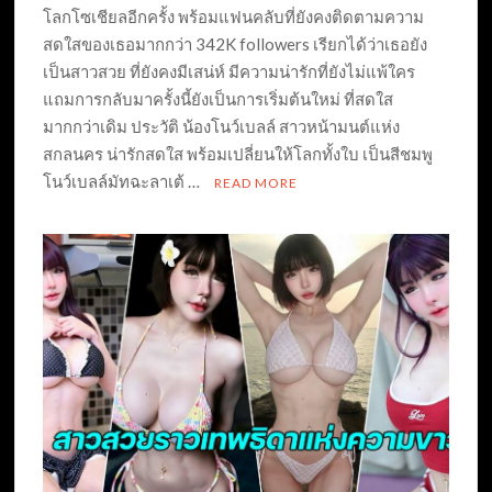
โลกโซเชียลอีกครั้ง พร้อมแฟนคลับที่ยังคงติดตามความ
สดใสของเธอมากกว่า 342K followers เรียกได้ว่าเธอยัง
เป็นสาวสวย ที่ยังคงมีเสน่ห์ มีความน่ารักที่ยังไม่แพ้ใคร
แถมการกลับมาครั้งนี้ยังเป็นการเริ่มต้นใหม่ ที่สดใส
มากกว่าเดิม ประวัติ น้องโนว์เบลล์ สาวหน้ามนต์แห่ง
สกลนคร น่ารักสดใส พร้อมเปลี่ยนให้โลกทั้งใบ เป็นสีชมพู
โนว์เบลล์มัทฉะลาเต้ …
READ MORE