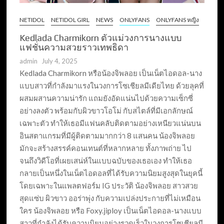
NETIDOL
NETIDOL GIRL
NEWS
ONLYFANS
ONLYFANS หญิง
Kedlada Charmikorn ตัวแม่วงการนางแบบ
แฟชั่นความสวยราวเทพธิดา
admin
July 4, 2025
Kedlada Charmikorn หรือน้องจิพลอย เป็นเน็ตไอดอล-นาง
แบบสาวที่กำลังมาแรงในวงการโซเชียลมีเดียไทย ด้วยลุคที่
ผสมผสานความน่ารัก แถมยังอัดแน่นไปด้วยความเซ็กซี่
อย่างลงตัว พร้อมกับผิวขาวโอโม่ กับสไตล์ที่มีเอกลักษณ์
เฉพาะตัว ทำให้เธอมีแฟนคลับติดตามอย่างเหนียวแน่นบน
อินสตาแกรมที่มีผู้ติดตามมากกว่า 8 แสนคน น้องจิพลอย
มักจะสร้างสรรค์คอนเทนต์ที่หลากหลาย ทั้งภาพถ่าย ไป
จนถึงวิดีโอที่เผยเสน่ห์ในแบบฉบับของเธอเอง ทำให้เธอ
กลายเป็นหนึ่งในเน็ตไอดอลที่ได้รับความนิยมสูงสุดในยุคนี้
โดยเฉพาะในแพลตฟอร์ม IG ประวัติ น้องจิพลอย สาวสวย
สุดแซ่บ ผิวขาว ออร่าพุ่ง กับความเปล่งประกายที่ไม่เหมือน
ใคร น้องจิพลอย หรือ Foxy.jiploy เป็นเน็ตไอดอล-นางแบบ
สาวที่กำลังได้รับความนิยมอย่างรวดเร็วในวงการโซเชียลมี