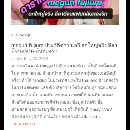
ดาราAV หญิง
meguri fujiura ประวัติดาราเอวี อกใหญ่จริง ลีลา
ดีจนแฟนคลับหลงรัก
admin
May 30, 2023
ดาราเอวีแนะนำ meguri fujiura แนะนำว่าเป็นอีกหนึ่งคนที่
ไม่ควรพลาดเลย ด้วยหน้าตาที่ดูสวย แถมหุ่นของเธอยังดูดี
จริงๆ ทำให้ fanclub ในประเทศ และใน thailand ต่างหลงรัก
ในการแสดงของเธอ ด้วยลีลาการโชว์เล่นกับคู่ขานักแสดง
ชายเธอจัดเต็ม แถมมีการร่อนเอวบดขยี้ทำคนที่มาแสดง
ด้วยถึงกับออกอาการติดใจเลยละ ข้อมูลส่วนตัว ชื่อ
นามสกุล ฟูจิอุระ เมกุ ชื่อเล่น เมกุริ เกิดวันที่ 4 may 1989
ปัจจุบันอายุ 32 ปี บ้านเกิดของเธอ เมือง Ibaraki …
READ MORE