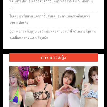
พัฒน์ทวี ทันประเสริฐ เปิดวาร์ปหนุ่มหล่องานดี ซิกแพคแน่น
มาก
ใบเตย อาร์สยาม แจกวาร์ปสั้นเสมอหูตัวแม่ลูกทุ่งท็อปแห่ง
วงการบันเทิง
อู๋จุน แจกวาร์ปยูทูบเบอร์หนุ่มหล่อสายวาไรตี้ ครีเอเตอร์ผู้สร้าง
รอยยิ้มและคอนเทนต์สุดปัง
ดาราเอวีหญิง