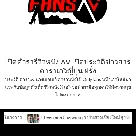
เปิดตำรารีวิวหนัง AV เปิดประวัติข่าวสาร
ดาราเอวีญี่ปุ่น ฝรั่ง
ประวัติ ดาราav นางเอกเอวี ดาราหนังโป๊ Onlyfans หน้าเก่าใหม่มา
แรง รับข้อมูลตัวเด็ดรีวิวหนัง X เอวี ขอนำพามือทุกคนให้มีความสุข
ไปตลอดกาล
Cheerrada Chaiwong วาร์ปสาวเชียงใหม่ ฐานแฟน TikTok 2 แ
Tag:
อินฟลูเอนเซอร์