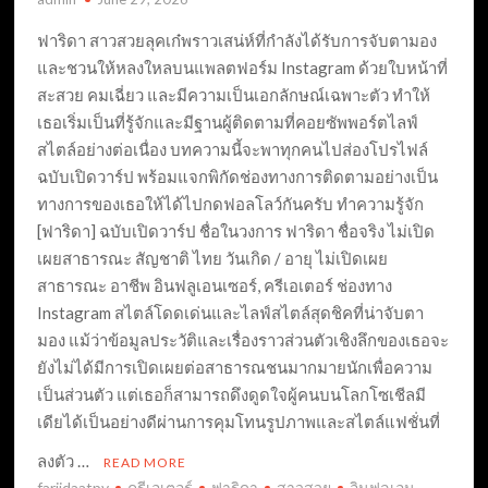
ฟาริดา สาวสวยลุคเก๋พราวเสน่ห์ที่กำลังได้รับการจับตามอง
และชวนให้หลงใหลบนแพลตฟอร์ม Instagram ด้วยใบหน้าที่
สะสวย คมเฉี่ยว และมีความเป็นเอกลักษณ์เฉพาะตัว ทำให้
เธอเริ่มเป็นที่รู้จักและมีฐานผู้ติดตามที่คอยซัพพอร์ตไลฟ์
สไตล์อย่างต่อเนื่อง บทความนี้จะพาทุกคนไปส่องโปรไฟล์
ฉบับเปิดวาร์ป พร้อมแจกพิกัดช่องทางการติดตามอย่างเป็น
ทางการของเธอให้ได้ไปกดฟอลโลว์กันครับ ทำความรู้จัก
[ฟาริดา] ฉบับเปิดวาร์ป ชื่อในวงการ ฟาริดา ชื่อจริง ไม่เปิด
เผยสาธารณะ สัญชาติ ไทย วันเกิด / อายุ ไม่เปิดเผย
สาธารณะ อาชีพ อินฟลูเอนเซอร์, ครีเอเตอร์ ช่องทาง
Instagram สไตล์โดดเด่นและไลฟ์สไตล์สุดชิคที่น่าจับตา
มอง แม้ว่าข้อมูลประวัติและเรื่องราวส่วนตัวเชิงลึกของเธอจะ
ยังไม่ได้มีการเปิดเผยต่อสาธารณชนมากมายนักเพื่อความ
เป็นส่วนตัว แต่เธอก็สามารถดึงดูดใจผู้คนบนโลกโซเชีลมี
เดียได้เป็นอย่างดีผ่านการคุมโทนรูปภาพและสไตล์แฟชั่นที่
ลงตัว …
READ MORE
fariidaatpv
ครีเอเตอร์
ฟาริดา
สาวสวย
อินฟลูเอน