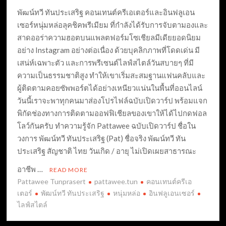
พัฒน์ทวี ทันประเสริฐ คอนเทนต์ครีเอเตอร์และอินฟลูเอน
เซอร์หนุ่มหล่อลุคชิคพรีเมียม ที่กำลังได้รับการจับตามองและ
สาดออร่าความฮอตบนแพลตฟอร์มโซเชียลมีเดียยอดนิยม
อย่าง Instagram อย่างต่อเนื่อง ด้วยบุคลิกภาพที่โดดเด่น มี
เสน่ห์เฉพาะตัว และการพรีเซนต์ไลฟ์สไตล์วันสบายๆ ที่มี
ความเป็นธรรมชาติสูง ทำให้เขาเริ่มสะสมฐานแฟนคลับและ
ผู้ติดตามคอยซัพพอร์ตได้อย่างเหนียวแน่นในพื้นที่ออนไลน์
วันนี้เราจะพาทุกคนมาส่องโปรไฟล์ฉบับเปิดวาร์ป พร้อมแจก
พิกัดช่องทางการติดตามออฟฟิเชียลของเขาให้ได้ไปกดฟอล
โลว์กันครับ ทำความรู้จัก Pattawee ฉบับเปิดวาร์ป ชื่อใน
วงการ พัฒน์ทวี ทันประเสริฐ (Pat) ชื่อจริง พัฒน์ทวี ทัน
ประเสริฐ สัญชาติ ไทย วันเกิด / อายุ ไม่เปิดเผยสาธารณะ
อาชีพ …
READ MORE
Pattawee Tunprasert
pattawee.tun
คอนเทนต์ครีเอ
เตอร์
พัฒน์ทวี ทันประเสริฐ
หนุ่มหล่อ
อินฟลูเอนเซอร์
ไลฟ์สไตล์