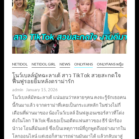
NETIDOL
NETIDOL GIRL
NEWS
ONLYFANS
ONLYFANS หญิง
โนว์เบลล์มัทฉะลาเต้ สาว TikTok สวยสะกดใจ
ฟื้นฟูรอยยิ้มหลังดราม่ารัก
admin
January 15, 2026
โนว์เบลล์มัทฉะลาเต้ แน่นอนว่าหลายๆคน คงจะรู้จักเธอคน
นี้กันมาแล้ว จากดราม่าที่เคยเป็นกระแสหลัก ในช่วงไม่กี่
เดือนที่ผ่านมาของ น้องโนว์เบลล์ อินฟลูเอนเซอร์สาวที่โด่ง
ดังในโลก TikTok ซึ่งเธอเป็นอดีตแฟนสาวของ ธีร์ นักร้อง
นำวง โอนลี่มันเดย์ ซึ่งเป็นเหตุการณ์ที่ถูกพูดถึงอย่างมากใน
โลกออนไลน์ แต่เธอก็สามารถผ่านมันมาได้ แล้วกลับมาสู่