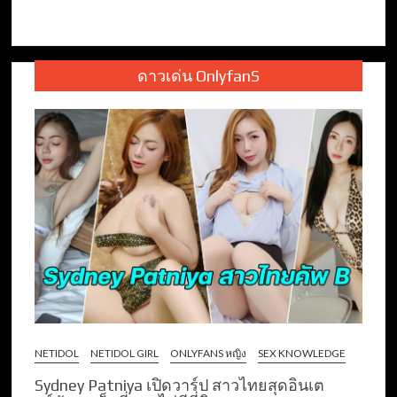
ดาวเด่น OnlyfanS
NETIDOL
NETIDOL GIRL
ONLYFANS หญิง
SEX KNOWLEDGE
Sydney Patniya เปิดวาร์ป สาวไทยสุดอินเต