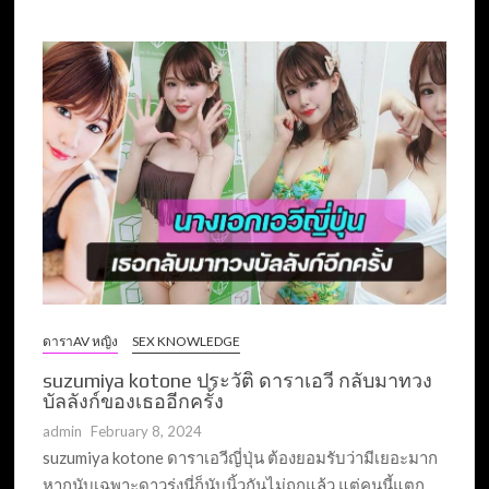
ดาราAV หญิง
SEX KNOWLEDGE
suzumiya kotone ประวัติ ดาราเอวี กลับมาทวง
บัลลังก์ของเธออีกครั้ง
admin
February 8, 2024
suzumiya kotone ดาราเอวีญี่ปุ่น ต้องยอมรับว่ามีเยอะมาก
หากนับเฉพาะดาวรุ่งนี่ก็นับนิ้วกันไม่ถูกแล้ว แต่คนนี้แตก