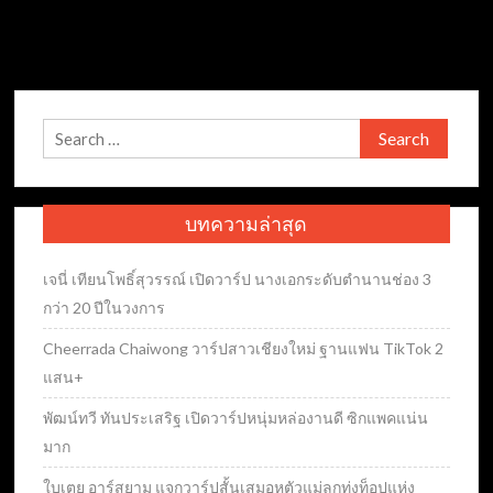
Search
for:
บทความล่าสุด
เจนี่ เทียนโพธิ์สุวรรณ์ เปิดวาร์ป นางเอกระดับตำนานช่อง 3
กว่า 20 ปีในวงการ
Cheerrada Chaiwong วาร์ปสาวเชียงใหม่ ฐานแฟน TikTok 2
แสน+
พัฒน์ทวี ทันประเสริฐ เปิดวาร์ปหนุ่มหล่องานดี ซิกแพคแน่น
มาก
ใบเตย อาร์สยาม แจกวาร์ปสั้นเสมอหูตัวแม่ลูกทุ่งท็อปแห่ง