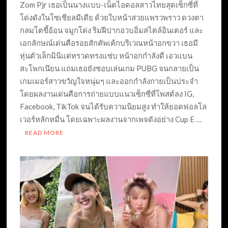
Zom Pjr เธอเป็นนางแบบ-เน็ตไอดอลสาวไทยสุดเซ็กซี่ที่
โด่งดังในโซเชียลมีเดีย ด้วยใบหน้าสวยแพรวพราว ดวงตา
กลมโตขี้อ้อน จมูกโด่ง ริมฝีปากอวบอิ่มสไตล์อินเตอร์ และ
เอกลักษณ์เด่นคือรอยสักคัพเค้กบริเวณหน้าอกขวา เธอมี
หุ่นตัวเล็กมินิแต่ทรวดทรงแซ่บ หน้าอกกำลังดี เอวแบน
สะโพกเนียน แถมเธอยังชอบเล่นเกม PUBG จนกลายเป็น
เกมเมอร์สาวขวัญใจหนุ่มๆ และออกกำลังกายเป็นประจำ
โดยผลงานเด่นคือการถ่ายแบบแนวเซ็กซี่ที่โพสต์ลง IG,
Facebook, TikTok จนได้รับความนิยมสูง ทำให้ยอดฟอลโล
เวอร์หลักหมื่น โดยเฉพาะผลงานจากเพจดังอย่าง Cup E …
READ MORE