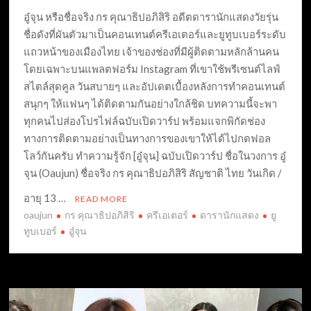
อู๋จุน หรือชื่อจริง กร คุณาธิปอภิสิริ อดีตดารานักแสดงวัยรุ่น
ชื่อดังที่ผันตัวมาเป็นคอนเทนต์ครีเอเตอร์และยูทูบเบอร์ระดับ
แถวหน้าของเมืองไทย เจ้าของช่องที่มีผู้ติดตามหลักล้านคน
โดยเฉพาะบนแพลตฟอร์ม Instagram ที่เขาใช้พรีเซนต์ไลฟ์
สไตล์สุดคูล วันสบายๆ และอัปเดตเบื้องหลังการทำคอนเทนต์
สนุกๆ ให้แฟนๆ ได้ติดตามกันอย่างใกล้ชิด บทความนี้จะพา
ทุกคนไปส่องโปรไฟล์ฉบับเปิดวาร์ป พร้อมแจกพิกัดช่อง
ทางการติดตามอย่างเป็นทางการของเขาให้ได้ไปกดฟอล
โลว์กันครับ ทำความรู้จัก [อู๋จุน] ฉบับเปิดวาร์ป ชื่อในวงการ อู๋
จุน (Oaujun) ชื่อจริง กร คุณาธิปอภิสิริ สัญชาติ ไทย วันเกิด /
อายุ 13 …
READ MORE
oaujun
กร คุณาธิปอภิสิริ
ครีเอเตอร์
ดารานักแสดง
ยู
ทูบเบอร์
อู๋จุน