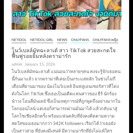
NETIDOL
NETIDOL GIRL
NEWS
ONLYFANS
ONLYFANS หญิง
โนว์เบลล์มัทฉะลาเต้ สาว TikTok สวยสะกดใจ
ฟื้นฟูรอยยิ้มหลังดราม่ารัก
admin
January 15, 2026
โนว์เบลล์มัทฉะลาเต้ แน่นอนว่าหลายๆคน คงจะรู้จักเธอคน
นี้กันมาแล้ว จากดราม่าที่เคยเป็นกระแสหลัก ในช่วงไม่กี่
เดือนที่ผ่านมาของ น้องโนว์เบลล์ อินฟลูเอนเซอร์สาวที่โด่ง
ดังในโลก TikTok ซึ่งเธอเป็นอดีตแฟนสาวของ ธีร์ นักร้อง
นำวง โอนลี่มันเดย์ ซึ่งเป็นเหตุการณ์ที่ถูกพูดถึงอย่างมากใน
โลกออนไลน์ แต่เธอก็สามารถผ่านมันมาได้ แล้วกลับมาสู่
โลกโซเชียลอีกครั้ง พร้อมแฟนคลับที่ยังคงติดตามความ
สดใสของเธอมากกว่า 342K followers เรียกได้ว่าเธอยัง
เป็นสาวสวย ที่ยังคงมีเสน่ห์ มีความน่ารักที่ยังไม่แพ้ใคร