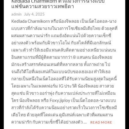
Kedlada Charmikorn ตัวแม่วงการนางแบบ
แฟชั่นความสวยราวเทพธิดา
admin
July 4, 2025
Kedlada Charmikorn หรือน้องจิพลอย เป็นเน็ตไอดอล-นาง
แบบสาวที่กำลังมาแรงในวงการโซเชียลมีเดียไทย ด้วยลุคที่
ผสมผสานความน่ารัก แถมยังอัดแน่นไปด้วยความเซ็กซี่
อย่างลงตัว พร้อมกับผิวขาวโอโม่ กับสไตล์ที่มีเอกลักษณ์
เฉพาะตัว ทำให้เธอมีแฟนคลับติดตามอย่างเหนียวแน่นบน
อินสตาแกรมที่มีผู้ติดตามมากกว่า 8 แสนคน น้องจิพลอย
มักจะสร้างสรรค์คอนเทนต์ที่หลากหลาย ทั้งภาพถ่าย ไป
จนถึงวิดีโอที่เผยเสน่ห์ในแบบฉบับของเธอเอง ทำให้เธอ
กลายเป็นหนึ่งในเน็ตไอดอลที่ได้รับความนิยมสูงสุดในยุคนี้
โดยเฉพาะในแพลตฟอร์ม IG ประวัติ น้องจิพลอย สาวสวย
สุดแซ่บ ผิวขาว ออร่าพุ่ง กับความเปล่งประกายที่ไม่เหมือน
ใคร น้องจิพลอย หรือ Foxy.jiploy เป็นเน็ตไอดอล-นางแบบ
สาวที่กำลังได้รับความนิยมอย่างรวดเร็วในวงการโซเชียลมี
เดียไทย ด้วยลุคที่โดดเด่น ดูมีเสน่ห์เฉพาะตัวที่ผสมผสาน
ความน่ารัก กับความเซ็กซี่ได้อย่างลงตัว …
READ MORE