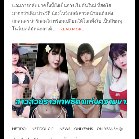
แถมการกลับมาครั้งนี้ยังเป็นการเริ่มต้นใหม่ ที่สดใส
มากกว่าเดิม ประวัติ น้องโนว์เบลล์ สาวหน้ามนต์แห่ง
สกลนคร น่ารักสดใส พร้อมเปลี่ยนให้โลกทั้งใบ เป็นสีชมพู
โนว์เบลล์มัทฉะลาเต้ …
READ MORE
NETIDOL
NETIDOL GIRL
NEWS
ONLYFANS
ONLYFANS หญิง