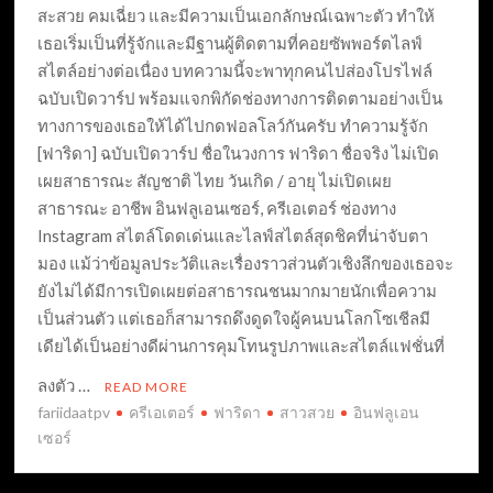
สะสวย คมเฉี่ยว และมีความเป็นเอกลักษณ์เฉพาะตัว ทำให้
เธอเริ่มเป็นที่รู้จักและมีฐานผู้ติดตามที่คอยซัพพอร์ตไลฟ์
สไตล์อย่างต่อเนื่อง บทความนี้จะพาทุกคนไปส่องโปรไฟล์
ฉบับเปิดวาร์ป พร้อมแจกพิกัดช่องทางการติดตามอย่างเป็น
ทางการของเธอให้ได้ไปกดฟอลโลว์กันครับ ทำความรู้จัก
[ฟาริดา] ฉบับเปิดวาร์ป ชื่อในวงการ ฟาริดา ชื่อจริง ไม่เปิด
เผยสาธารณะ สัญชาติ ไทย วันเกิด / อายุ ไม่เปิดเผย
สาธารณะ อาชีพ อินฟลูเอนเซอร์, ครีเอเตอร์ ช่องทาง
Instagram สไตล์โดดเด่นและไลฟ์สไตล์สุดชิคที่น่าจับตา
มอง แม้ว่าข้อมูลประวัติและเรื่องราวส่วนตัวเชิงลึกของเธอจะ
ยังไม่ได้มีการเปิดเผยต่อสาธารณชนมากมายนักเพื่อความ
เป็นส่วนตัว แต่เธอก็สามารถดึงดูดใจผู้คนบนโลกโซเชีลมี
เดียได้เป็นอย่างดีผ่านการคุมโทนรูปภาพและสไตล์แฟชั่นที่
ลงตัว …
READ MORE
fariidaatpv
ครีเอเตอร์
ฟาริดา
สาวสวย
อินฟลูเอน
เซอร์