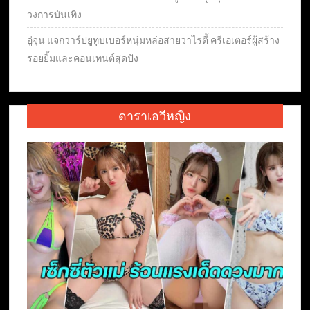
วงการบันเทิง
อู๋จุน แจกวาร์ปยูทูบเบอร์หนุ่มหล่อสายวาไรตี้ ครีเอเตอร์ผู้สร้าง
รอยยิ้มและคอนเทนต์สุดปัง
ดาราเอวีหญิง