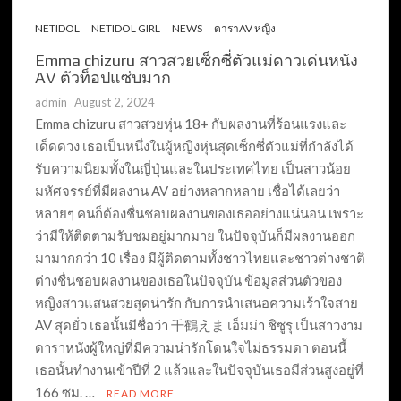
NETIDOL
NETIDOL GIRL
NEWS
ดาราAV หญิง
Emma chizuru สาวสวยเซ็กซี่ตัวแม่ดาวเด่นหนัง
AV ตัวท็อปแซ่บมาก
admin
August 2, 2024
Emma chizuru สาวสวยหุ่น 18+ กับผลงานที่ร้อนแรงและ
เด็ดดวง เธอเป็นหนึ่งในผู้หญิงหุ่นสุดเซ็กซี่ตัวแม่ที่กำลังได้
รับความนิยมทั้งในญี่ปุ่นและในประเทศไทย เป็นสาวน้อย
มหัศจรรย์ที่มีผลงาน AV อย่างหลากหลาย เชื่อได้เลยว่า
หลายๆ คนก็ต้องชื่นชอบผลงานของเธออย่างแน่นอน เพราะ
ว่ามีให้ติดตามรับชมอยู่มากมาย ในปัจจุบันก็มีผลงานออก
มามากกว่า 10 เรื่อง มีผู้ติดตามทั้งชาวไทยและชาวต่างชาติ
ต่างชื่นชอบผลงานของเธอในปัจจุบัน ข้อมูลส่วนตัวของ
หญิงสาวแสนสวยสุดน่ารัก กับการนำเสนอความเร้าใจสาย
AV สุดยั่ว เธอนั้นมีชื่อว่า 千鶴えま เอ็มม่า ชิซูรุ เป็นสาวงาม
ดาราหนังผู้ใหญ่ที่มีความน่ารักโดนใจไม่ธรรมดา ตอนนี้
เธอนั้นทำงานเข้าปีที่ 2 แล้วและในปัจจุบันเธอมีส่วนสูงอยู่ที่
166 ซม. …
READ MORE